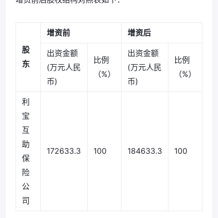
增资前
增资后
股
出资金额
出资金额
比例
比例
东
(万元人民
(万元人民
（%）
（%）
币)
币)
利
宝
互
助
172633.3
100
184633.3
100
保
险
公
司