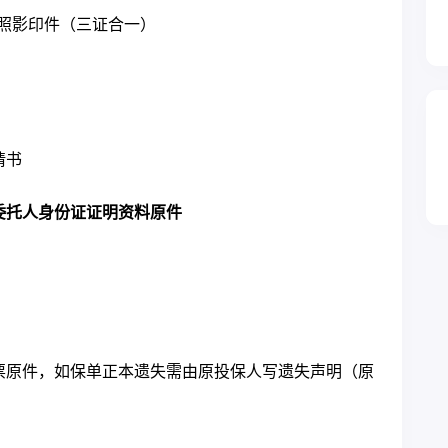
照影印件（三证合一）
请书
委托人身份证证明资料原件
票原件，如保单正本遗失需由原投保人写遗失声明（原