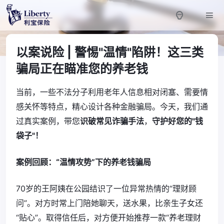
以案说险 | 警惕"温情"陷阱！这三类
骗局正在瞄准您的养老钱
当前，一些不法分子利用老年人信息相对闭塞、需要情
感关怀等特点，精心设计各种金融骗局。今天，我们通
过真实案例，带您
识破常见诈骗手法
，
守护好您的"钱
袋子"！
案例回顾：“温情攻势”下的养老钱骗局
70岁的王阿姨在公园结识了一位异常热情的“理财顾
问”。对方时常上门陪她聊天，送水果，比亲生子女还
“贴心”。取得信任后，对方便开始推荐一款“养老理财