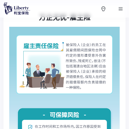
万企无忧-雇主险